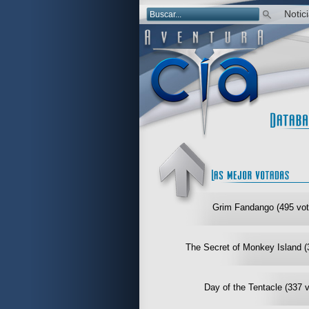
Notic
Grim Fandango (495 vot
The Secret of Monkey Island (
Day of the Tentacle (337 