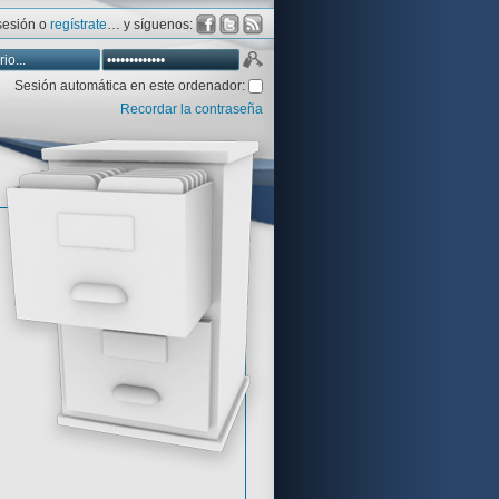
 sesión o
regístrate
… y síguenos:
Sesión automática en este ordenador:
Recordar la contraseña
Database
Aventura y CÍA
Aventuras gráficas al detalle
 peor votadas