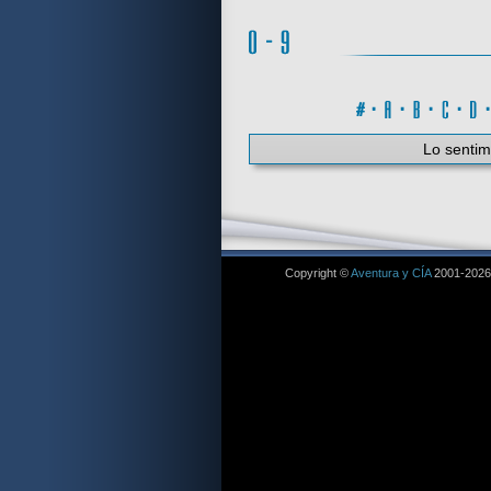
#
·
A
·
B
·
C
·
Lo sentim
Copyright ©
Aventura y CÍA
2001-2026. 