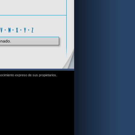
0..9
·
V
·
W
·
X
·
Y
·
Z
onado.
nocimiento expreso de sus propietarios.