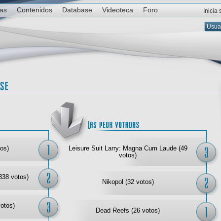
ias
Contenidos
Database
Videoteca
Foro
Inicia
Las mejor votadas
Las
os)
Leisure Suit Larry: Magna Cum Laude (49
votos)
338 votos)
Nikopol (32 votos)
votos)
Dead Reefs (26 votos)