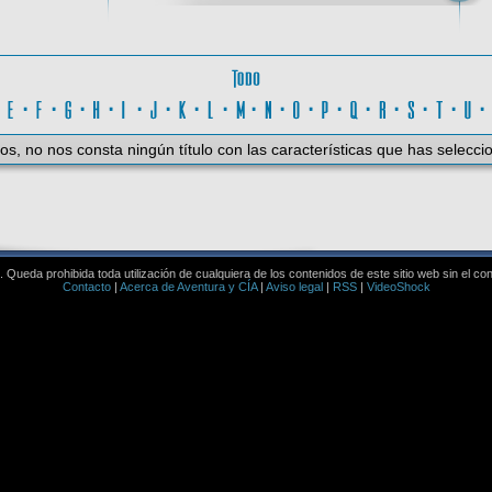
Todo
D
·
E
·
F
·
G
·
H
·
I
·
J
·
K
·
L
·
M
·
N
·
O
·
P
·
Q
·
R
·
S
·
T
·
U
os, no nos consta ningún título con las características que has selecci
Queda prohibida toda utilización de cualquiera de los contenidos de este sitio web sin el co
Contacto
|
Acerca de Aventura y CÍA
|
Aviso legal
|
RSS
|
VideoShock