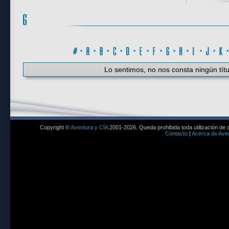
#
·
A
·
B
·
C
·
D
·
E
·
F
·
G
·
H
·
I
·
J
·
K
Lo sentimos, no nos consta ningún títu
Copyright ©
Aventura y CÍA
2001-2026. Queda prohibida toda utilización de c
Contacto
|
Acerca de Aven