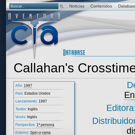
Noticias
Contenidos
Databas
Callahan's Crosstim
De
Año:
1997
En
País:
Estados Unidos
Lanzamiento:
1997
Editora
Textos:
Inglés
Voces:
Inglés
Distribuido
Perspectiva:
1ª persona
di
Entorno:
Spin-o-rama