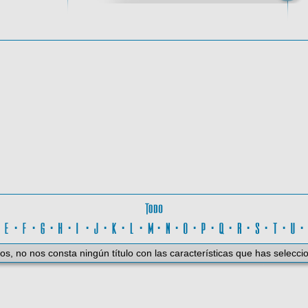
oma
Todo
D
·
E
·
F
·
G
·
H
·
I
·
J
·
K
·
L
·
M
·
N
·
O
·
P
·
Q
·
R
·
S
·
T
·
U
os, no nos consta ningún título con las características que has selecci