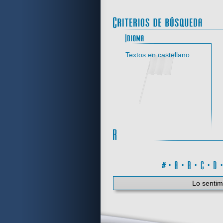
Idi
Textos en castellano
#
·
A
·
B
·
C
·
Lo sentim