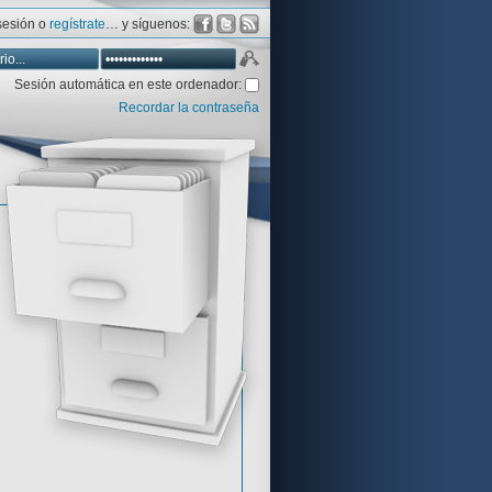
 sesión o
regístrate
… y síguenos:
Sesión automática en este ordenador:
Recordar la contraseña
Database
Aventura y CÍA
Aventuras gráficas al detalle
 peor votadas