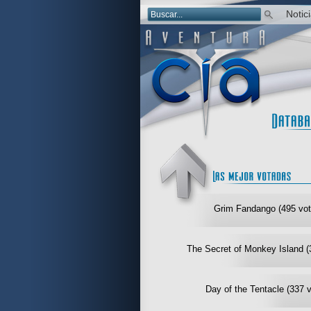
Notic
Grim Fandango (495 vot
The Secret of Monkey Island (
Day of the Tentacle (337 