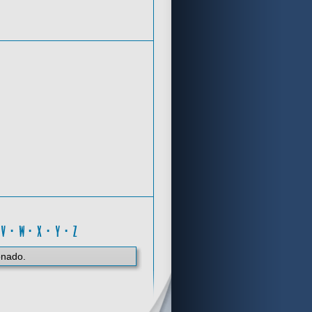
Criterios de búsqueda
R
·
V
·
W
·
X
·
Y
·
Z
onado.