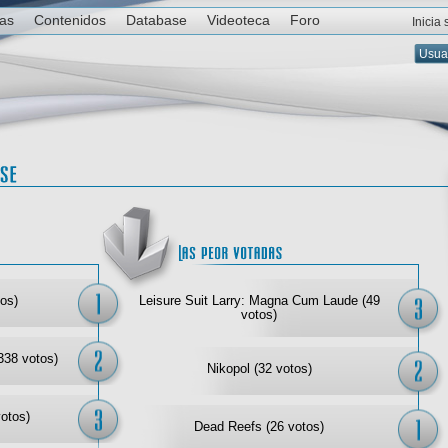
ias
Contenidos
Database
Videoteca
Foro
Inicia
Las mejor votadas
Las
os)
Leisure Suit Larry: Magna Cum Laude (49
votos)
338 votos)
Nikopol (32 votos)
votos)
Dead Reefs (26 votos)