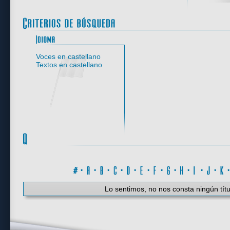
Idioma
Voces en castellano
Textos en castellano
#
·
A
·
B
·
C
·
D
·
E
·
F
·
G
·
H
·
I
·
J
·
K
Lo sentimos, no nos consta ningún títu