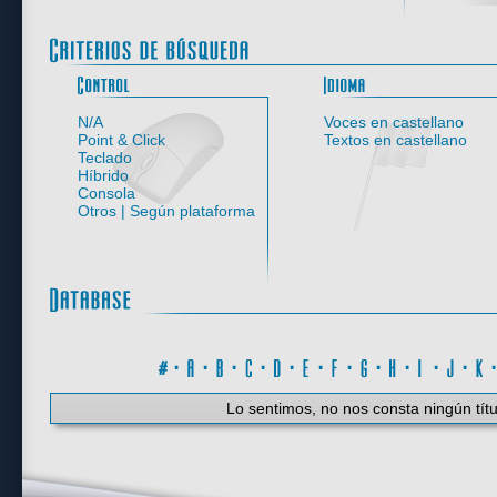
Control
N/A
Voces en castellano
Point & Click
Textos en castellano
Teclado
Híbrido
Consola
Otros | Según plataforma
#
·
A
·
B
·
C
·
D
·
E
·
F
·
G
·
H
·
I
·
J
·
K
Lo sentimos, no nos consta ningún títu