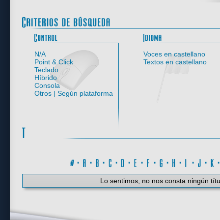
Control
N/A
Voces en castellano
Point & Click
Textos en castellano
Teclado
Híbrido
Consola
Otros | Según plataforma
#
·
A
·
B
·
C
·
D
·
E
·
F
·
G
·
H
·
I
·
J
·
K
Lo sentimos, no nos consta ningún títu