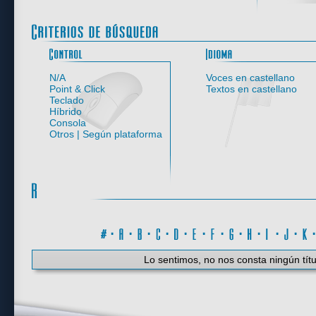
Control
N/A
Voces en castellano
Point & Click
Textos en castellano
Teclado
Híbrido
Consola
Otros | Según plataforma
#
·
A
·
B
·
C
·
D
·
E
·
F
·
G
·
H
·
I
·
J
·
K
Lo sentimos, no nos consta ningún títu