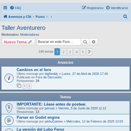
FAQ
Registrarse
Identificarse
B
Aventura y CÍA
Foros
u
Taller Aventurero
s
Moderador:
Moderadores
c
Buscar
Búsqueda avanza
Nuevo Tema
a
1
2
3
4
5
Siguiente
246 temas
r
Anuncios
Cambios en el foro
Último mensaje por
bigNeddy
«
Lunes, 27 de Abril de 2026 17:46
Publicado en
Foro de Discusión
Respuestas:
24
1
2
Temas
IMPORTANTE: Léase antes de postear.
Último mensaje por
perxas
«
Viernes, 5 de Junio de 2020 11:12
Respuestas:
13
Parser en Godot engine
Último mensaje por
pishuGames
«
Miércoles, 12 de Febrero de 2025 13:03
La versión del Lobo Feroz