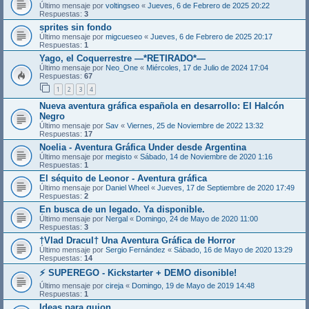
Último mensaje por
voltingseo
«
Jueves, 6 de Febrero de 2025 20:22
Respuestas:
3
sprites sin fondo
Último mensaje por
migcueseo
«
Jueves, 6 de Febrero de 2025 20:17
Respuestas:
1
Yago, el Coquerrestre —*RETIRADO*—
Último mensaje por
Neo_One
«
Miércoles, 17 de Julio de 2024 17:04
Respuestas:
67
1
2
3
4
Nueva aventura gráfica española en desarrollo: El Halcón
Negro
Último mensaje por
Sav
«
Viernes, 25 de Noviembre de 2022 13:32
Respuestas:
17
Noelia - Aventura Gráfica Under desde Argentina
Último mensaje por
megisto
«
Sábado, 14 de Noviembre de 2020 1:16
Respuestas:
1
El séquito de Leonor - Aventura gráfica
Último mensaje por
Daniel Wheel
«
Jueves, 17 de Septiembre de 2020 17:49
Respuestas:
2
En busca de un legado. Ya disponible.
Último mensaje por
Nergal
«
Domingo, 24 de Mayo de 2020 11:00
Respuestas:
3
†Vlad Dracul† Una Aventura Gráfica de Horror
Último mensaje por
Sergio Fernández
«
Sábado, 16 de Mayo de 2020 13:29
Respuestas:
14
⚡️ SUPEREGO - Kickstarter + DEMO disonible!
Último mensaje por
cireja
«
Domingo, 19 de Mayo de 2019 14:48
Respuestas:
1
Ideas para guion