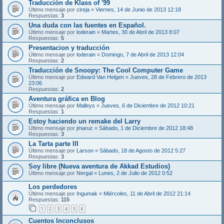
Traducción de Klass of '99
Último mensaje por
cireja
«
Viernes, 14 de Junio de 2013 12:18
Respuestas:
3
Una duda con las fuentes en Español.
Último mensaje por
loderain
«
Martes, 30 de Abril de 2013 8:07
Respuestas:
5
Presentacion y traducción
Último mensaje por
loderain
«
Domingo, 7 de Abril de 2013 12:04
Respuestas:
2
Traducción de Snoopy: The Cool Computer Game
Último mensaje por
Edward Van Helgen
«
Jueves, 28 de Febrero de 2013
23:06
Respuestas:
2
Aventura gráfica en Blog
Último mensaje por
Malleys
«
Jueves, 6 de Diciembre de 2012 10:21
Respuestas:
1
Estoy haciendo un remake del Larry
Último mensaje por
jmaruc
«
Sábado, 1 de Diciembre de 2012 18:48
Respuestas:
3
La Tarta parte III
Último mensaje por
Larson
«
Sábado, 18 de Agosto de 2012 5:27
Respuestas:
3
Soy libre (Nueva aventura de Akkad Estudios)
Último mensaje por
Nergal
«
Lunes, 2 de Julio de 2012 0:52
Los perdedores
Último mensaje por
Ingumak
«
Miércoles, 11 de Abril de 2012 21:14
Respuestas:
115
1
2
3
4
5
6
Cuentos Inconclusos