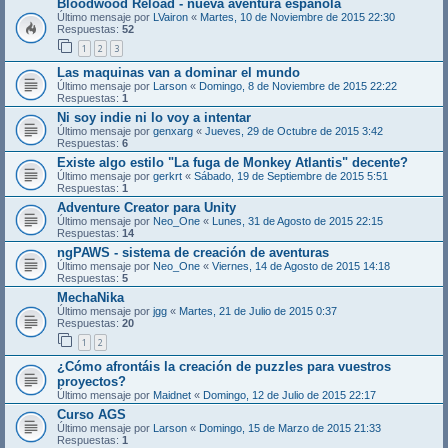
Bloodwood Reload - nueva aventura española
Último mensaje por
LVairon
«
Martes, 10 de Noviembre de 2015 22:30
Respuestas:
52
1
2
3
Las maquinas van a dominar el mundo
Último mensaje por
Larson
«
Domingo, 8 de Noviembre de 2015 22:22
Respuestas:
1
Ni soy indie ni lo voy a intentar
Último mensaje por
genxarg
«
Jueves, 29 de Octubre de 2015 3:42
Respuestas:
6
Existe algo estilo "La fuga de Monkey Atlantis" decente?
Último mensaje por
gerkrt
«
Sábado, 19 de Septiembre de 2015 5:51
Respuestas:
1
Adventure Creator para Unity
Último mensaje por
Neo_One
«
Lunes, 31 de Agosto de 2015 22:15
Respuestas:
14
ngPAWS - sistema de creación de aventuras
Último mensaje por
Neo_One
«
Viernes, 14 de Agosto de 2015 14:18
Respuestas:
5
MechaNika
Último mensaje por
jgg
«
Martes, 21 de Julio de 2015 0:37
Respuestas:
20
1
2
¿Cómo afrontáis la creación de puzzles para vuestros
proyectos?
Último mensaje por
Maidnet
«
Domingo, 12 de Julio de 2015 22:17
Curso AGS
Último mensaje por
Larson
«
Domingo, 15 de Marzo de 2015 21:33
Respuestas:
1