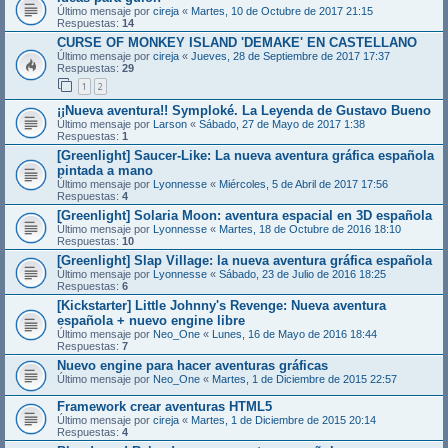
Último mensaje por
cireja
«
Martes, 10 de Octubre de 2017 21:15
Respuestas:
14
CURSE OF MONKEY ISLAND 'DEMAKE' EN CASTELLANO
Último mensaje por
cireja
«
Jueves, 28 de Septiembre de 2017 17:37
Respuestas:
29
1
2
¡¡Nueva aventura!! Symploké. La Leyenda de Gustavo Bueno
Último mensaje por
Larson
«
Sábado, 27 de Mayo de 2017 1:38
Respuestas:
1
[Greenlight] Saucer-Like: La nueva aventura gráfica española
pintada a mano
Último mensaje por
Lyonnesse
«
Miércoles, 5 de Abril de 2017 17:56
Respuestas:
4
[Greenlight] Solaria Moon: aventura espacial en 3D española
Último mensaje por
Lyonnesse
«
Martes, 18 de Octubre de 2016 18:10
Respuestas:
10
[Greenlight] Slap Village: la nueva aventura gráfica española
Último mensaje por
Lyonnesse
«
Sábado, 23 de Julio de 2016 18:25
Respuestas:
6
[Kickstarter] Little Johnny's Revenge: Nueva aventura
española + nuevo engine libre
Último mensaje por
Neo_One
«
Lunes, 16 de Mayo de 2016 18:44
Respuestas:
7
Nuevo engine para hacer aventuras gráficas
Último mensaje por
Neo_One
«
Martes, 1 de Diciembre de 2015 22:57
Framework crear aventuras HTML5
Último mensaje por
cireja
«
Martes, 1 de Diciembre de 2015 20:14
Respuestas:
4