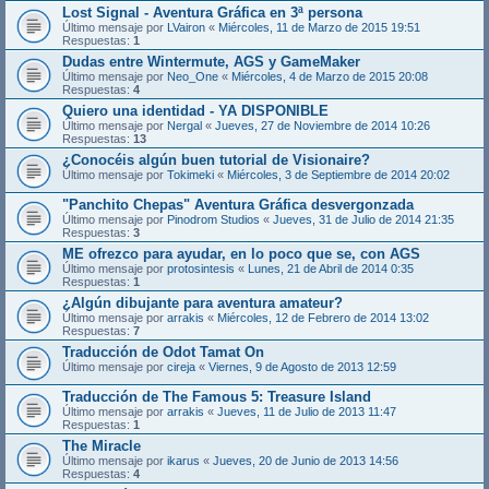
Lost Signal - Aventura Gráfica en 3ª persona
Último mensaje por
LVairon
«
Miércoles, 11 de Marzo de 2015 19:51
Respuestas:
1
Dudas entre Wintermute, AGS y GameMaker
Último mensaje por
Neo_One
«
Miércoles, 4 de Marzo de 2015 20:08
Respuestas:
4
Quiero una identidad - YA DISPONIBLE
Último mensaje por
Nergal
«
Jueves, 27 de Noviembre de 2014 10:26
Respuestas:
13
¿Conocéis algún buen tutorial de Visionaire?
Último mensaje por
Tokimeki
«
Miércoles, 3 de Septiembre de 2014 20:02
"Panchito Chepas" Aventura Gráfica desvergonzada
Último mensaje por
Pinodrom Studios
«
Jueves, 31 de Julio de 2014 21:35
Respuestas:
3
ME ofrezco para ayudar, en lo poco que se, con AGS
Último mensaje por
protosintesis
«
Lunes, 21 de Abril de 2014 0:35
Respuestas:
1
¿Algún dibujante para aventura amateur?
Último mensaje por
arrakis
«
Miércoles, 12 de Febrero de 2014 13:02
Respuestas:
7
Traducción de Odot Tamat On
Último mensaje por
cireja
«
Viernes, 9 de Agosto de 2013 12:59
Traducción de The Famous 5: Treasure Island
Último mensaje por
arrakis
«
Jueves, 11 de Julio de 2013 11:47
Respuestas:
1
The Miracle
Último mensaje por
ikarus
«
Jueves, 20 de Junio de 2013 14:56
Respuestas:
4